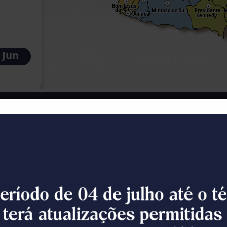
Sobre o Prêmio
nicípio com Melhor Ambiente de Negócios tem 
êm trabalhado na melhoria do ambiente de negóc
o e baixa de empresas, por meio do uso do sist
sta de desburocratização das leis federais e es
 emprego e renda de todo o Estado.