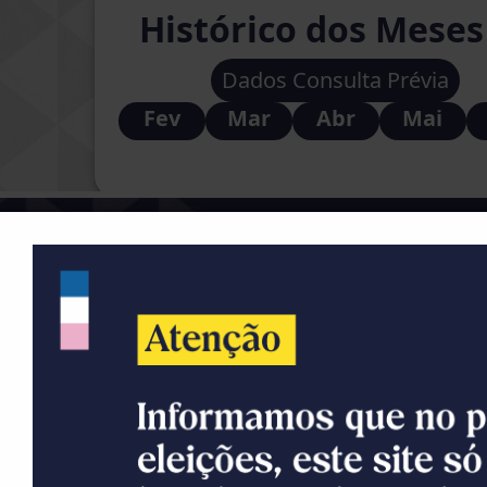
A primeira edição do Ranking do Mu
os municípios capixabas que mais t
procedimentos de abertura, alteraçã
ES. A ideia é fazer cumprir a propo
empreendimentos para a geração de