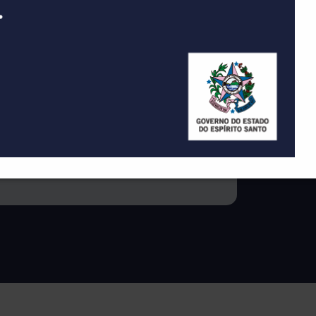
da Junta Comercial do Estado do
m ranking entre os municípios
s municípios mais bem colocados
mentarão o ranking, outras etapas
e ações de desburocratização e